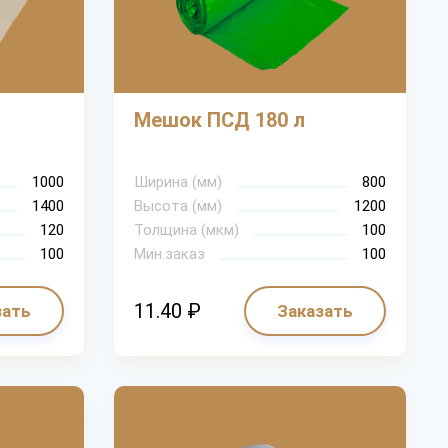
Мешок ПСД 180 л
1000
Ширина (мм)
800
1400
Высота (мм)
1200
120
Толщина (мкм)
100
100
Мин.заказ
100
11.40 ₽
зать
Заказать