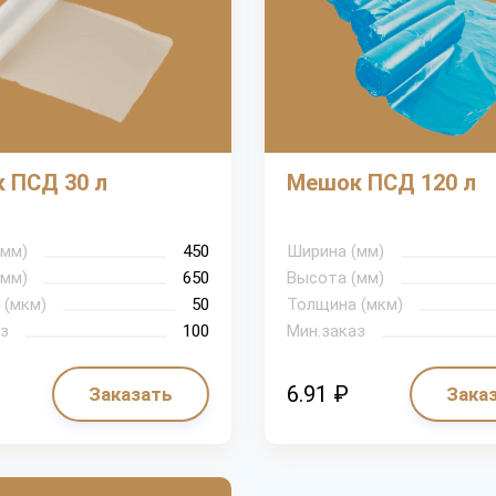
 ПСД 30 л
Мешок ПСД 120 л
(мм)
450
Ширина (мм)
(мм)
650
Высота (мм)
 (мкм)
50
Толщина (мкм)
з
100
Мин.заказ
6.91 ₽
Заказать
Зака