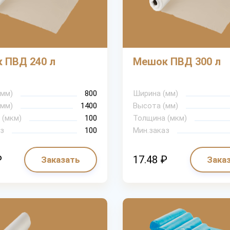
 ПВД 240 л
Мешок ПВД 300 л
(мм)
800
Ширина (мм)
(мм)
1400
Высота (мм)
 (мкм)
100
Толщина (мкм)
з
100
Мин.заказ
₽
17.48 ₽
Заказать
Зака