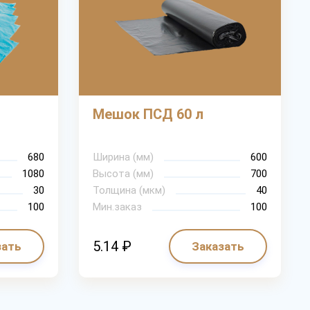
Мешок ПСД 60 л
680
Ширина (мм)
600
1080
Высота (мм)
700
30
Толщина (мкм)
40
100
Мин.заказ
100
5.14 ₽
зать
Заказать