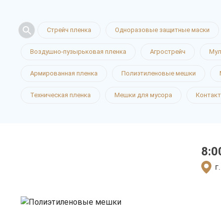
Мешки
Стрейч пленка
Одноразовые защитные маски
Воздушно-пузырьковая пленка
Агрострейч
Мул
полиэтиле
Армированная пленка
Полиэтиленовые мешки
Техническая пленка
Мешки для мусора
Контак
в Иваново
8:0
только приятные цен
г