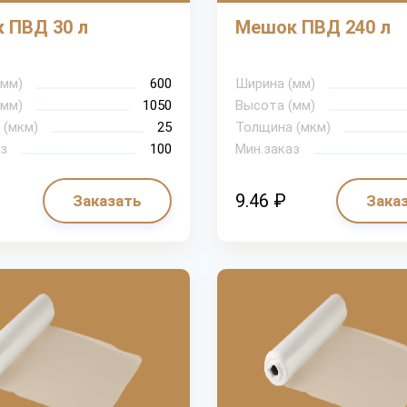
 ПВД 30 л
Мешок ПВД 240 л
(мм)
600
Ширина (мм)
(мм)
1050
Высота (мм)
 (мкм)
25
Толщина (мкм)
з
100
Мин.заказ
9.46 ₽
Заказать
Зака