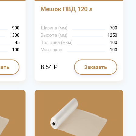
Мешок ПВД 120 л
900
Ширина (мм)
700
1300
Высота (мм)
1250
45
Толщина (мкм)
100
100
Мин.заказ
100
8.54 ₽
зать
Заказать