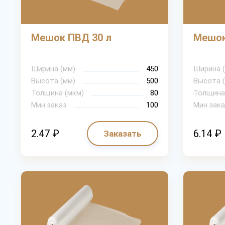
Мешок ПВД 30 л
Мешок
Ширина (мм)
450
Ширина 
Высота (мм)
500
Высота 
Толщина (мкм)
80
Толщина
Мин.заказ
100
Мин.зака
2.47 ₽
6.14 ₽
Заказать