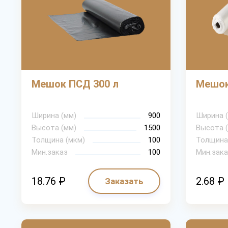
Мешок ПСД 300 л
Мешок
Ширина (мм)
900
Ширина 
Высота (мм)
1500
Высота 
Толщина (мкм)
100
Толщина
Мин.заказ
100
Мин.зака
18.76 ₽
2.68 ₽
Заказать