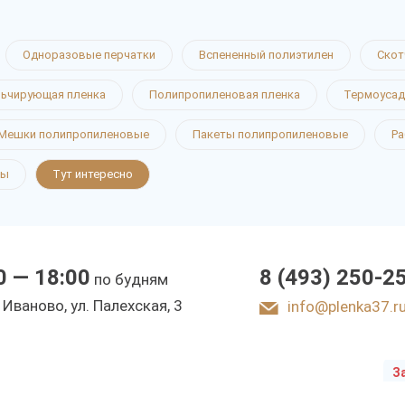
Одноразовые перчатки
Вспененный полиэтилен
Скот
ьчирующая пленка
Полипропиленовая пленка
Термоусад
новые
Мешки полипропиленовые
Пакеты полипропиленовые
Ра
ты
Тут интересно
0 — 18:00
8 (493) 250-2
по будням
ы
. Иваново, ул. Палехская, 3
info@plenka37.r
З