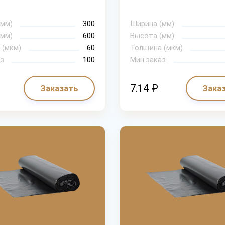
(мм)
300
Ширина (мм)
(мм)
600
Высота (мм)
 (мкм)
60
Толщина (мкм)
з
100
Мин.заказ
7.14 ₽
Заказать
Зака