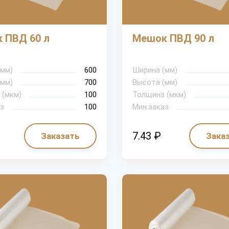
 ПВД 60 л
Мешок ПВД 90 л
(мм)
600
Ширина (мм)
(мм)
700
Высота (мм)
 (мкм)
100
Толщина (мкм)
з
100
Мин.заказ
7.43 ₽
Заказать
Зака