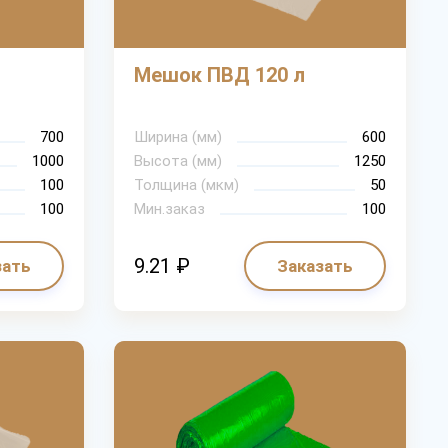
Мешок ПВД 120 л
700
Ширина (мм)
600
1000
Высота (мм)
1250
100
Толщина (мкм)
50
100
Мин.заказ
100
9.21 ₽
зать
Заказать