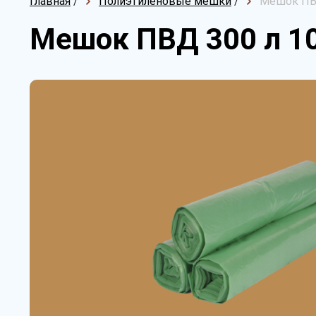
Главная
/
Полиэтиленовые мешки
/
Мешок ПВ
Мешок ПВД 300 л 1