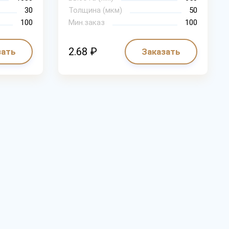
30
Толщина (мкм)
50
100
Мин.заказ
100
2.68 ₽
зать
Заказать