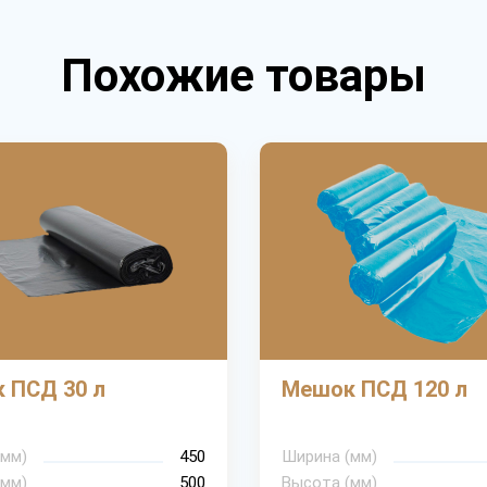
Похожие товары
 ПСД 30 л
Мешок ПСД 120 л
(мм)
450
Ширина (мм)
(мм)
500
Высота (мм)