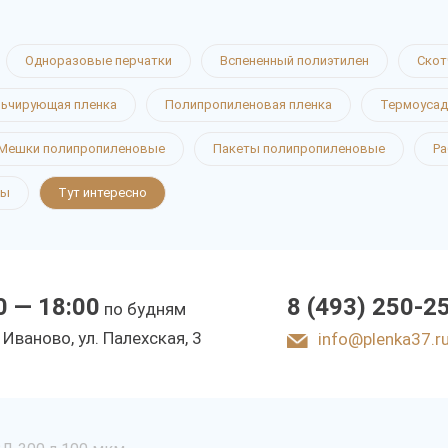
Одноразовые перчатки
Вспененный полиэтилен
Скот
ьчирующая пленка
Полипропиленовая пленка
Термоусад
Мешки полипропиленовые
Пакеты полипропиленовые
Ра
ты
Тут интересно
0 — 18:00
8 (493) 250-2
по будням
. Иваново, ул. Палехская, 3
info@plenka37.r