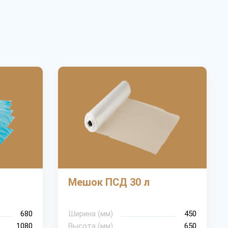
Мешок ПСД 30 л
680
Ширина (мм)
450
1080
Высота (мм)
650