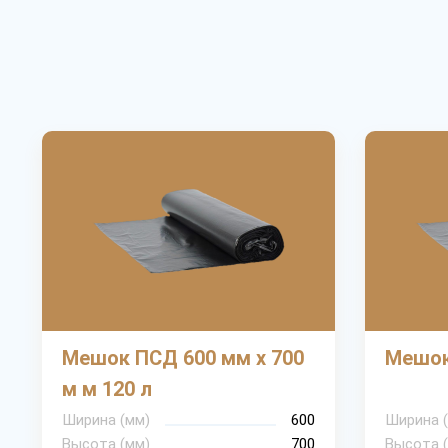
Мешок ПСД 600 мм х 700
Мешок
м м 120 л
Ширина (мм)
600
Ширина 
Высота (мм)
700
Высота 