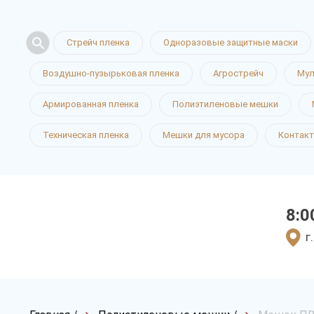
Стрейч пленка
Одноразовые защитные маски
Воздушно-пузырьковая пленка
Агрострейч
Мул
Армированная пленка
Полиэтиленовые мешки
Техническая пленка
Мешки для мусора
Контак
8:0
г