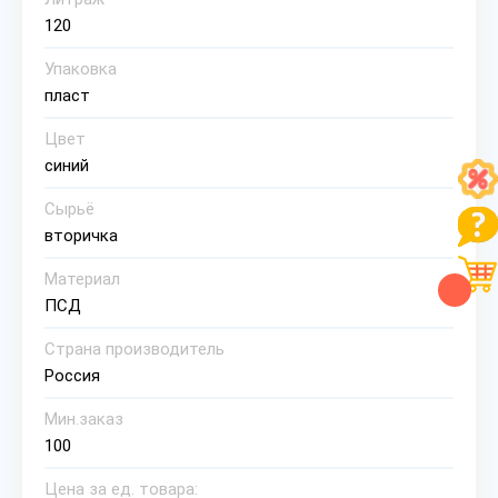
120
Упаковка
пласт
Цвет
синий
Сырьё
вторичка
Материал
ПСД
Страна производитель
Россия
Мин.заказ
100
Цена за ед. товара: