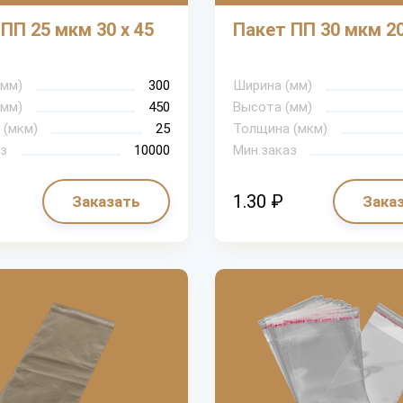
ПП 25 мкм 30 х 45
Пакет ПП 30 мкм 20
(мм)
300
Ширина (мм)
(мм)
450
Высота (мм)
 (мкм)
25
Толщина (мкм)
з
10000
Мин.заказ
1.30 ₽
Заказать
Зака