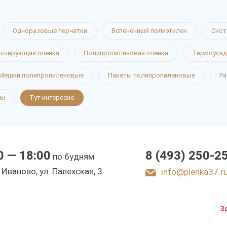
Одноразовые перчатки
Вспененный полиэтилен
Скот
ьчирующая пленка
Полипропиленовая пленка
Термоусад
Мешки полипропиленовые
Пакеты полипропиленовые
Ра
ты
Тут интересно
0 — 18:00
8 (493) 250-2
по будням
ы
. Иваново, ул. Палехская, 3
info@plenka37.r
З