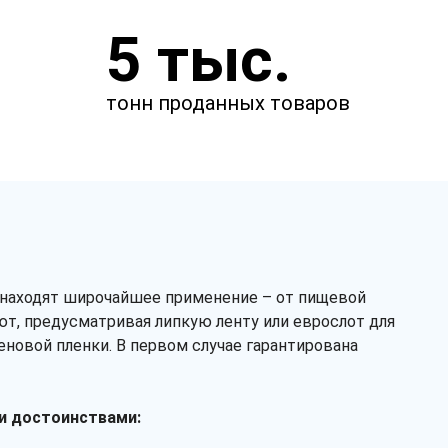
Укажите параметры
5 тыс.
Чтобы мы смогли рассчитать
стоимость товаров.
тонн проданных товаров
см
см
и находят широчайшее применение – от пищевой
т, предусматривая липкую ленту или еврослот для
новой пленки. В первом случае гарантирована
мкм
ми достоинствами:
Клапан