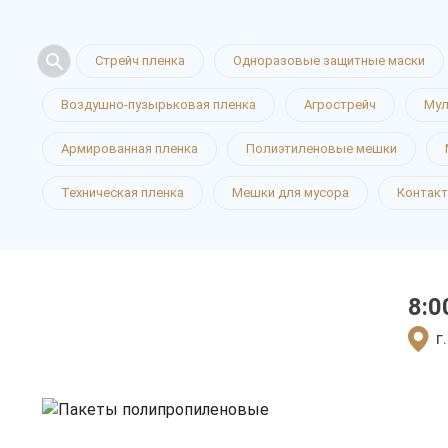
Стрейч пленка
Одноразовые защитные маски
Воздушно-пузырьковая пленка
Агрострейч
Мул
Пакеты ПП
Армированная пленка
Полиэтиленовые мешки
Техническая пленка
Мешки для мусора
Контак
в Иваново
8:0
только приятные цен
г