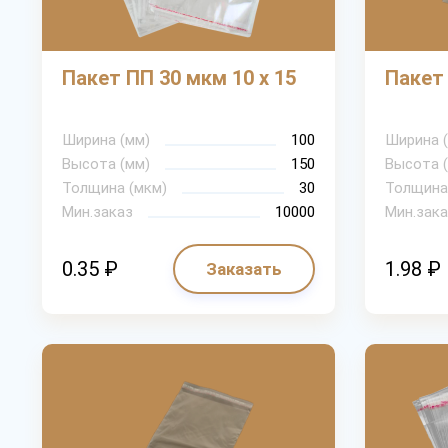
Пакет ПП 30 мкм 10 х 15
Пакет 
Ширина (мм)
100
Ширина (
Высота (мм)
150
Высота (
Толщина (мкм)
30
Толщина
Мин.заказ
10000
Мин.зака
0.35 ₽
1.98 ₽
Заказать