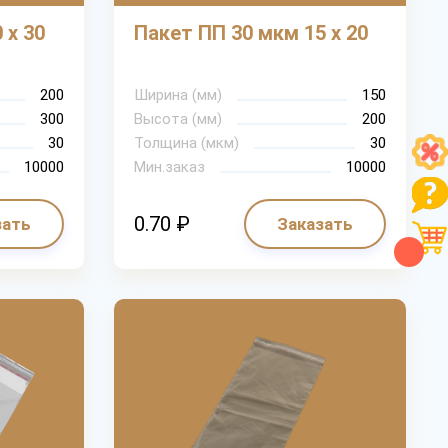
 х 30
Пакет ПП 30 мкм 15 х 20
200
Ширина (мм)
150
300
Высота (мм)
200
30
Толщина (мкм)
30
10000
Мин.заказ
10000
0.70 ₽
зать
Заказать