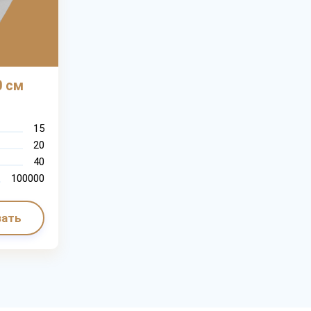
0 см
15
20
40
100000
зать