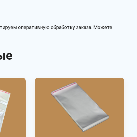
клеевой клапан
без клапана
Перфорация
нтируем оперативную обработку заказа. Можете
есть
нет
ые
Рассчитать