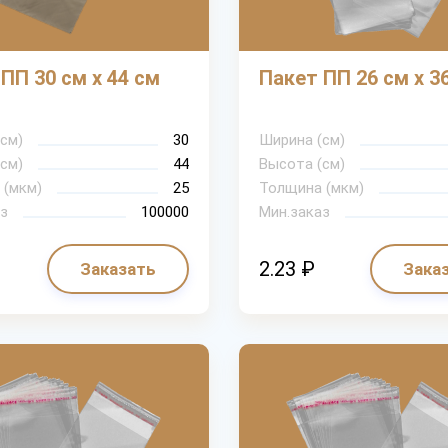
ПП 30 см х 44 см
Пакет ПП 26 см х 3
см)
30
Ширина (см)
см)
44
Высота (см)
 (мкм)
25
Толщина (мкм)
з
100000
Мин.заказ
2.23 ₽
Заказать
Зака