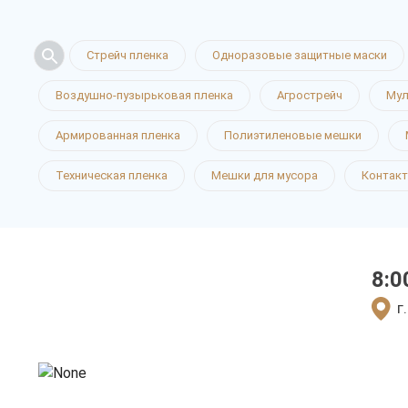
Стрейч пленка
Одноразовые защитные маски
Воздушно-пузырьковая пленка
Агрострейч
Мул
Полимерна
Армированная пленка
Полиэтиленовые мешки
Техническая пленка
Мешки для мусора
Контак
упаковка в
8:0
только приятные цен
г