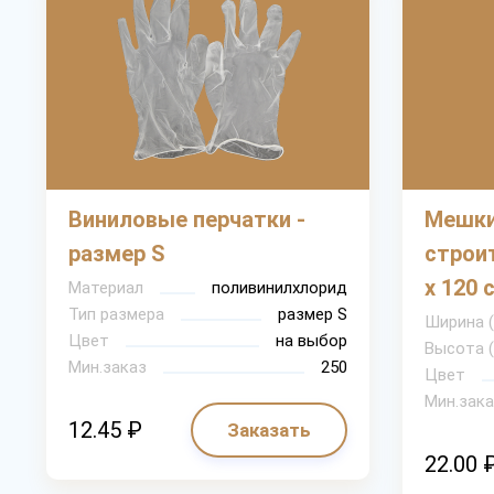
Виниловые перчатки -
Мешки
размер S
строи
х 120 
Материал
поливинилхлорид
Тип размера
размер S
Ширина 
Цвет
на выбор
Высота 
Мин.заказ
250
Цвет
Мин.зака
12.45 ₽
Заказать
22.00 