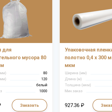
 для
Упаковочная пленк
тельного мусора 80
полотно 0,4 х 300 м
см
мкм
(мм)
80
Ширина (мм)
(мм)
120
Длина (м)
белый
Толщина (мкм)
з
1000
Мин.заказ
₽
927.36 ₽
Заказать
Зака