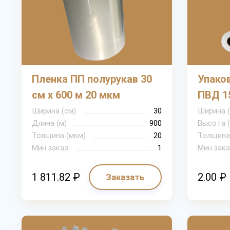
Пленка ПП полурукав 30
Упако
см х 600 м 20 мкм
ПВД 15
Ширина (см)
30
Ширина 
Длина (м)
900
Высота 
Толщина (мкм)
20
Толщина
Мин.заказ
1
Мин.зака
1 811.82 ₽
2.00 ₽
Заказать