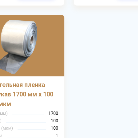
тельная пленка
кав 1700 мм х 100
 мкм
(мм)
1700
)
100
 (мкм)
100
з
1