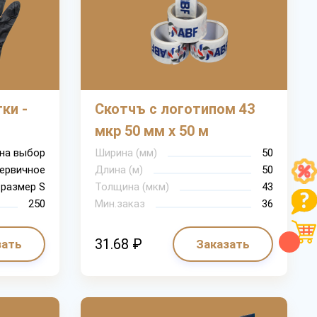
ки -
Скотчъ с логотипом 43
мкр 50 мм х 50 м
на выбор
Ширина (мм)
50
ервичное
Длина (м)
50
размер S
Толщина (мкм)
43
250
Мин.заказ
36
31.68 ₽
зать
Заказать