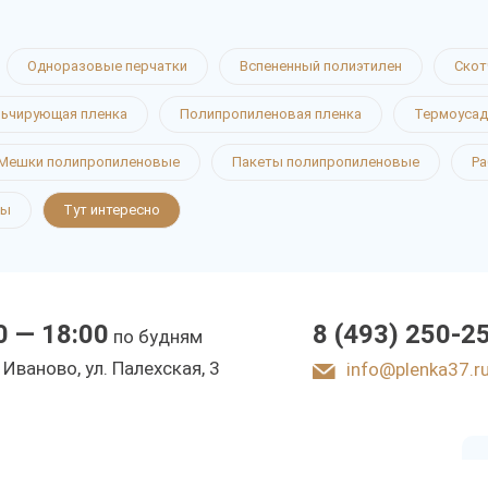
Одноразовые перчатки
Вспененный полиэтилен
Скот
ьчирующая пленка
Полипропиленовая пленка
Термоусад
я
Мешки полипропиленовые
Пакеты полипропиленовые
Ра
ты
Тут интересно
 Иваново
0 — 18:00
8 (493) 250-2
по будням
ы
. Иваново, ул. Палехская, 3
info@plenka37.r