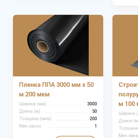
Пленка ППА 3000 мм х 50
Строи
м 200 мкм
полуру
м 100
Ширина (мм)
3000
Длина (м)
50
Ширина 
Толщина (мкм)
200
Длина (м
Мин.заказ
1
Толщина
Мин.зака