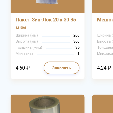
Пакет Зип-Лок 20 х 30 35
Мешок
мкм
Ширина (мм)
200
Ширина 
Высота (мм)
300
Высота 
Толщина (мкм)
35
Толщина
Мин.заказ
1
Мин.зака
4.60 ₽
4.24 ₽
Заказать