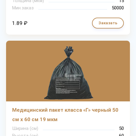
Толщина (мкм)
15
Мин.заказ
50000
1.89 ₽
Заказать
Медицинский пакет класса «Г» черный 50
см х 60 см 19 мкм
Ширина (см)
50
Высота (см)
60