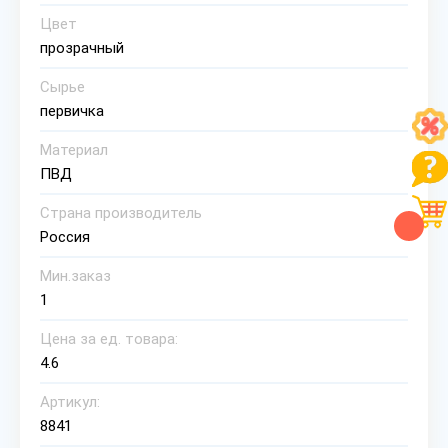
Цвет
прозрачный
Сырье
первичка
Материал
ПВД
Страна производитель
Россия
Мин.заказ
1
Цена за ед. товара:
4.6
Артикул:
8841