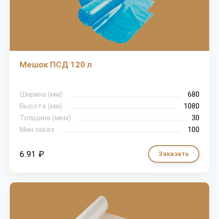
Мешок ПСД 120 л
Ширина (мм)
680
Высота (мм)
1080
Толщина (мкм)
30
Мин.заказ
100
6.91 ₽
Заказать