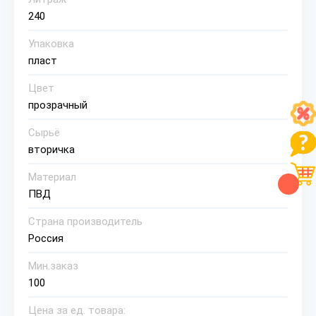
240
Упаковка
пласт
Цвет
прозрачный
Сырьё
вторичка
Материал
ПВД
Страна производитель
Россия
Мин.заказ
100
Цена за ед. товара: