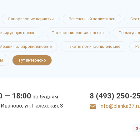
Одноразовые перчатки
Вспененный полиэтилен
Скот
ьчирующая пленка
Полипропиленовая пленка
Термоусад
ые пакеты
Мешки полипропиленовые
Пакеты полипропиленовые
Ра
ты
Тут интересно
0 — 18:00
8 (493) 250-2
по будням
ы
. Иваново, ул. Палехская, 3
info@plenka37.r
З