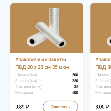
Упаковочные пакеты
Упако
ПВД 20 х 25 см 35 мкм
ПВД 30
Ширина (мм)
200
Ширина 
Высота (мм)
250
Высота 
Толщина (мкм)
35
Толщина
Мин.заказ
500
Мин.зака
0.89 ₽
3.00 ₽
Заказать