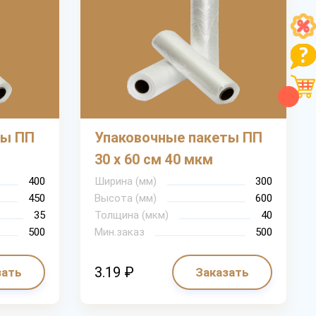
Рассчитать
ты ПП
Упаковочные пакеты ПП
30 х 60 см 40 мкм
400
Ширина (мм)
300
450
Высота (мм)
600
35
Толщина (мкм)
40
500
Мин.заказ
500
3.19 ₽
зать
Заказать