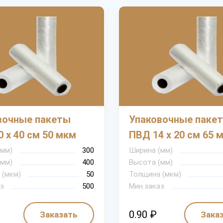
вочные пакеты
Упаковочные паке
 х 40 см 50 мкм
ПВД 14 х 20 см 65 
(мм)
300
Ширина (мм)
(мм)
400
Высота (мм)
 (мкм)
50
Толщина (мкм)
з
500
Мин.заказ
0.90 ₽
Заказать
Зака