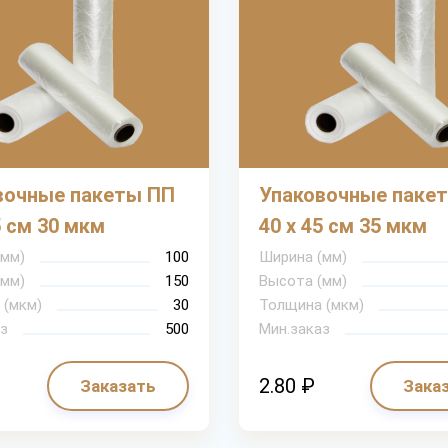
вочные пакеты ПП
Упаковочные паке
5 см 30 мкм
40 х 45 см 35 мкм
(мм)
100
Ширина (мм)
(мм)
150
Высота (мм)
 (мкм)
30
Толщина (мкм)
з
500
Мин.заказ
2.80 ₽
Заказать
Зака