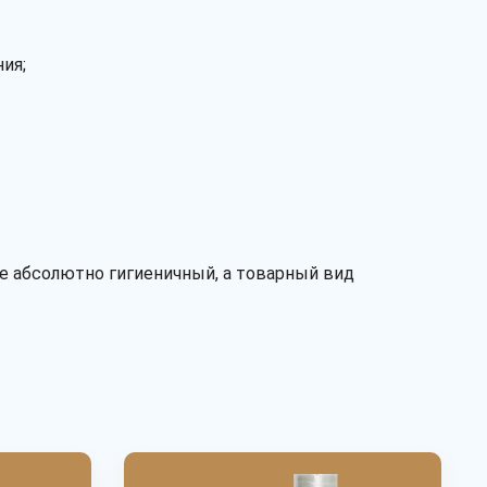
ПВД
ПНД
ПСД
ПП
ия;
Сырье
первичное
вторичное
Перфорация
есть
нет
е абсолютно гигиеничный, а товарный вид
Ручки
есть
нет