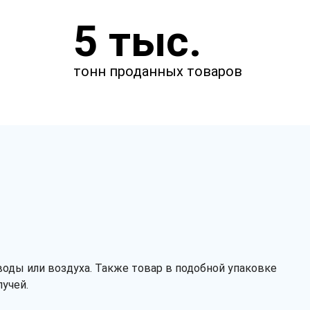
Укажите параметры
5 тыс.
Чтобы мы смогли рассчитать
стоимость товаров.
тонн проданных товаров
см
см
мкм
оды или воздуха. Также товар в подобной упаковке
учей.
Материал