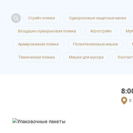
Стрейч пленка
Одноразовые защитные маски
Воздушно-пузырьковая пленка
Агрострейч
Мул
Упаковочн
Армированная пленка
Полиэтиленовые мешки
Техническая пленка
Мешки для мусора
Контак
в Иваново
8:0
только приятные цен
г