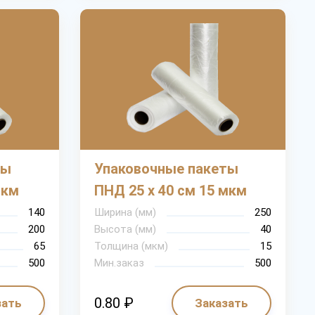
ты
Упаковочные пакеты
мкм
ПНД 25 х 40 см 15 мкм
140
Ширина (мм)
250
200
Высота (мм)
40
65
Толщина (мкм)
15
500
Мин.заказ
500
0.80 ₽
зать
Заказать