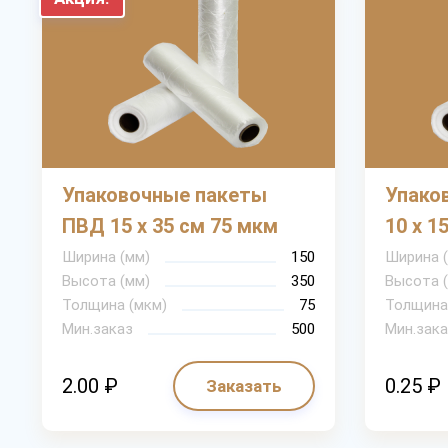
Упаковочные пакеты
Упако
ПВД 15 х 35 см 75 мкм
10 х 1
Ширина (мм)
150
Ширина 
Высота (мм)
350
Высота 
Толщина (мкм)
75
Толщина
Мин.заказ
500
Мин.зака
2.00 ₽
0.25 ₽
Заказать