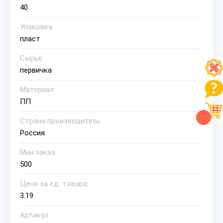
40
Упаковка
пласт
Сырье
первичка
Материал
ПП
Страна производитель
Россия
Мин.заказ
500
Цена за ед. товара:
3.19
Артикул: