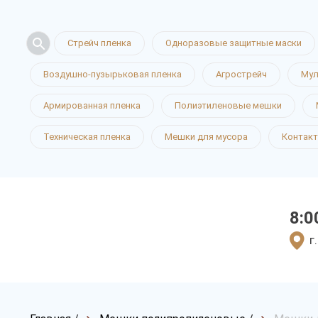
Стрейч пленка
Одноразовые защитные маски
Воздушно-пузырьковая пленка
Агрострейч
Мул
Армированная пленка
Полиэтиленовые мешки
Техническая пленка
Мешки для мусора
Контак
8:0
г