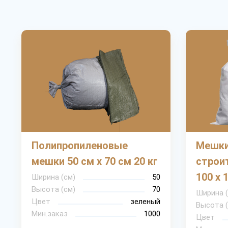
Полипропиленовые
Мешки
мешки 50 см х 70 см 20 кг
строи
100 х 
Ширина (см)
50
Высота (см)
70
Ширина 
Цвет
зеленый
Высота 
Мин.заказ
1000
Цвет