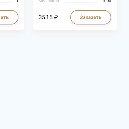
1
Мин.заказ
1000
35.15 ₽
зать
Заказать