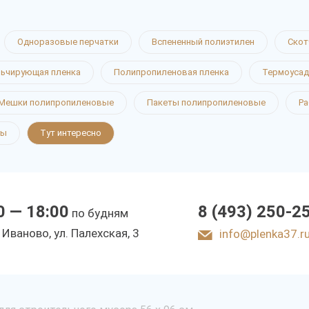
Одноразовые перчатки
Вспененный полиэтилен
Скот
ьчирующая пленка
Полипропиленовая пленка
Термоусад
Мешки полипропиленовые
Пакеты полипропиленовые
Ра
ты
Тут интересно
0 — 18:00
8 (493) 250-2
по будням
. Иваново, ул. Палехская, 3
info@plenka37.r