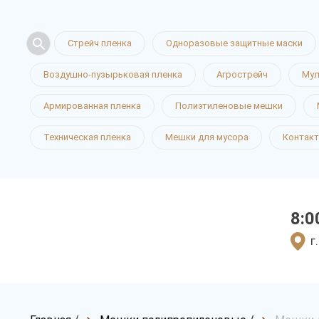
Стрейч пленка
Одноразовые защитные маски
Воздушно-пузырьковая пленка
Агрострейч
Мул
Армированная пленка
Полиэтиленовые мешки
Техническая пленка
Мешки для мусора
Контак
8:0
г