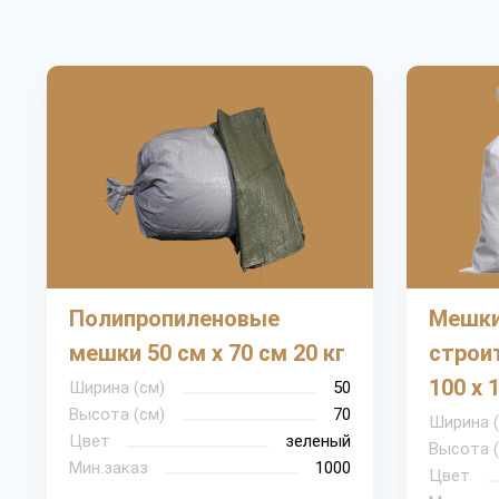
Полипропиленовые
Мешки
мешки 50 см х 70 см 20 кг
строи
100 х 
Ширина (см)
50
Высота (см)
70
Ширина 
Цвет
зеленый
Высота 
Мин.заказ
1000
Цвет