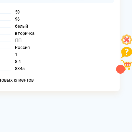
59
96
белый
вторичка
ПП
Россия
1
8.4
8845
товых клиентов