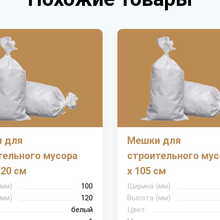
 для
Мешки для
тельного мусора
строительного мус
120 см
х 105 см
(мм)
100
Ширина (мм)
(мм)
120
Высота (мм)
белый
Цвет