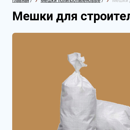
Главная
/
Мешки полипропиленовые
/
Мешки д
Мешки для строител