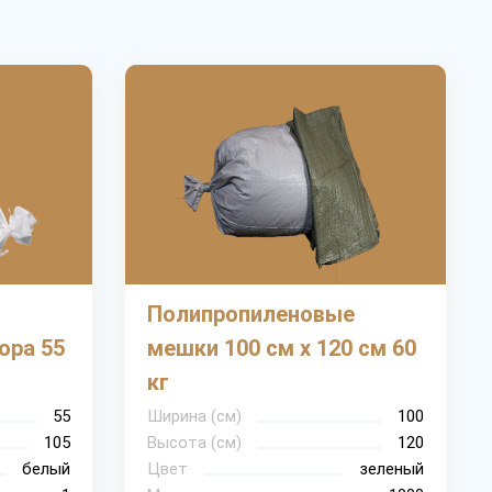
Полипропиленовые
ора 55
мешки 100 см х 120 см 60
кг
55
Ширина (см)
100
105
Высота (см)
120
белый
Цвет
зеленый