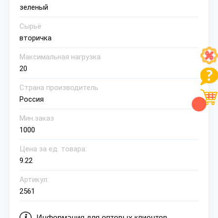
зеленый
Сырьё
вторичка
Максимальная нагрузка
20
Страна производитель
Россия
Мин.заказ
1000
Цена за ед. товара:
9.22
Артикул:
2561
Информация для оптовых клиентов