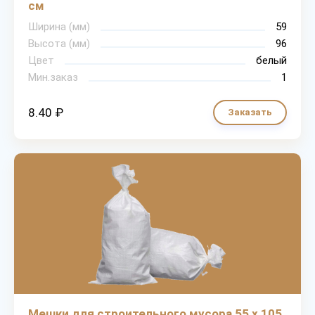
см
Ширина (мм)
59
Высота (мм)
96
Цвет
белый
Мин.заказ
1
8.40 ₽
Заказать
Мешки для строительного мусора 55 х 105