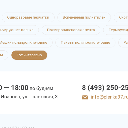
Одноразовые перчатки
Вспененный полиэтилен
Скот
ьчирующая пленка
Полипропиленовая пленка
Термоусад
Мешки полипропиленовые
Пакеты полипропиленовые
Ра
ты
Тут интересно
0 — 18:00
8 (493) 250-2
по будням
. Иваново, ул. Палехская, 3
info@plenka37.r