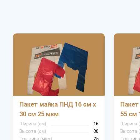
Пакет майка ПНД 16 см х
Пакет
30 см 25 мкм
55 см 
Ширина (см)
16
Ширина (
Высота (см)
30
Высота (
Толщина (мкм)
25
Толщина