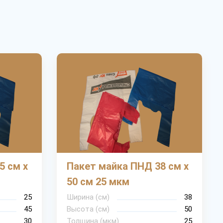
5 см х
Пакет майка ПНД 38 см х
50 см 25 мкм
25
Ширина (cм)
38
45
Высота (см)
50
30
Толщина (мкм)
25