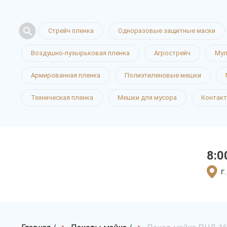
Стрейч пленка
Одноразовые защитные маски
Воздушно-пузырьковая пленка
Агрострейч
Мул
Армированная пленка
Полиэтиленовые мешки
Техническая пленка
Мешки для мусора
Контак
8:0
г