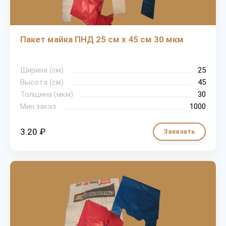
Пакет майка ПНД 25 см х 45 см 30 мкм
Ширина (см)
25
Высота (см)
45
Толщина (мкм)
30
Мин.заказ
1000
3.20 ₽
Заказать