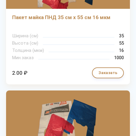
Пакет майка ПНД 35 см х 55 см 16 мкм
Ширина (см)
35
Высота (см)
55
Толщина (мкм)
16
Мин.заказ
1000
2.00 ₽
Заказать