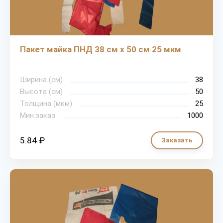
Пакет майка ПНД 38 см х 50 см 25 мкм
Ширина (cм)
38
Высота (см)
50
Толщина (мкм)
25
Мин.заказ
1000
5.84 ₽
Заказать