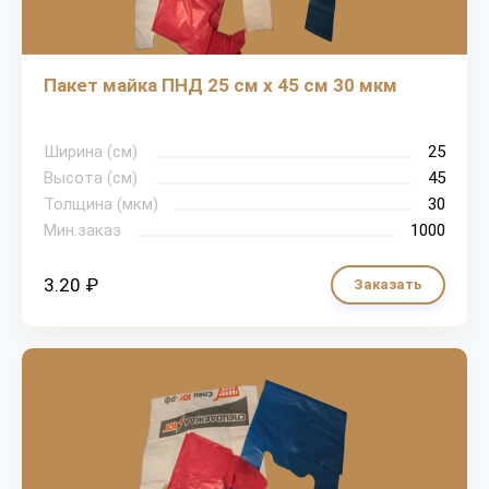
Пакет майка ПНД 25 см х 45 см 30 мкм
Ширина (см)
25
Высота (см)
45
Толщина (мкм)
30
Мин.заказ
1000
3.20 ₽
Заказать