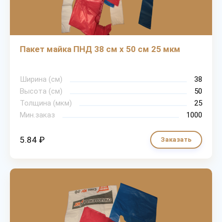
Пакет майка ПНД 38 см х 50 см 25 мкм
Ширина (cм)
38
Высота (см)
50
Толщина (мкм)
25
Мин.заказ
1000
5.84 ₽
Заказать