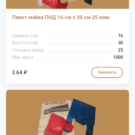
Пакет майка ПНД 16 см х 30 см 25 мкм
Ширина (см)
16
Высота (см)
30
Толщина (мкм)
25
Мин.заказ
1000
2.64 ₽
Заказать