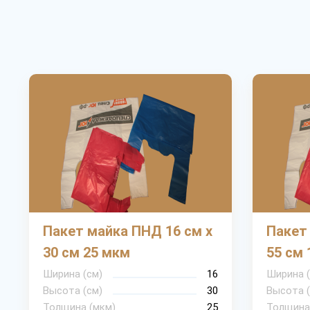
Пакет майка ПНД 16 см х
Пакет
30 см 25 мкм
55 см 
Ширина (см)
16
Ширина (
Высота (см)
30
Высота (
Толщина (мкм)
25
Толщина