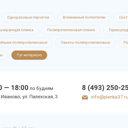
Одноразовые перчатки
Вспененный полиэтилен
Скот
ьчирующая пленка
Полипропиленовая пленка
Термоусад
Мешки полипропиленовые
Пакеты полипропиленовые
Ра
ты
Тут интересно
0 — 18:00
8 (493) 250-2
по будням
. Иваново, ул. Палехская, 3
info@plenka37.r