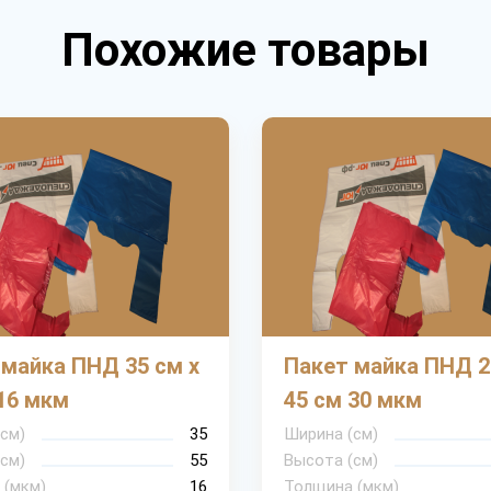
Похожие товары
 майка ПНД 35 см х
Пакет майка ПНД 2
16 мкм
45 см 30 мкм
см)
35
Ширина (см)
см)
55
Высота (см)
 (мкм)
16
Толщина (мкм)