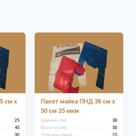
5 см х
Пакет майка ПНД 38 см х
50 см 25 мкм
25
Ширина (cм)
38
45
Высота (см)
50
30
Толщина (мкм)
25