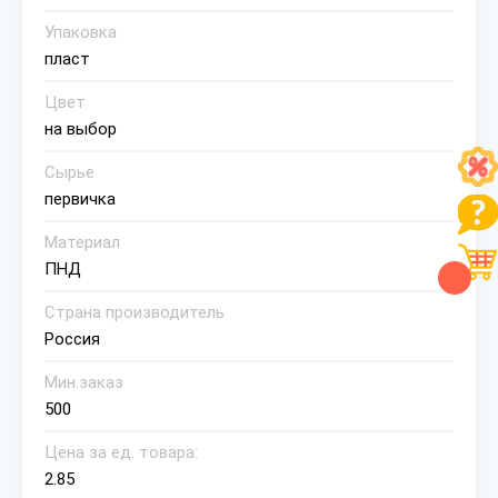
Упаковка
пласт
Цвет
на выбор
Сырье
первичка
Материал
ПНД
Страна производитель
Россия
Мин.заказ
500
Цена за ед. товара:
2.85