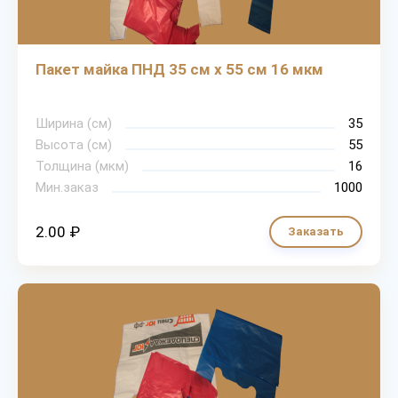
Пакет майка ПНД 35 см х 55 см 16 мкм
Ширина (см)
35
Высота (см)
55
Толщина (мкм)
16
Мин.заказ
1000
2.00 ₽
Заказать