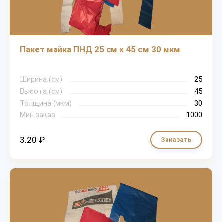
Пакет майка ПНД 25 см х 45 см 30 мкм
Ширина (см)
25
Высота (см)
45
Толщина (мкм)
30
Мин.заказ
1000
3.20 ₽
Заказать