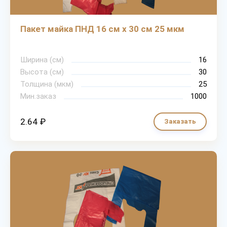
Пакет майка ПНД 16 см х 30 см 25 мкм
Ширина (см)
16
Высота (см)
30
Толщина (мкм)
25
Мин.заказ
1000
2.64 ₽
Заказать