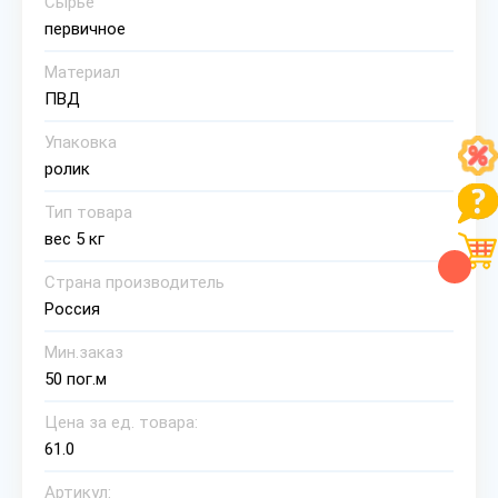
Сырье
первичное
Материал
ПВД
Упаковка
ролик
Тип товара
вес 5 кг
Страна производитель
Россия
Мин.заказ
50 пог.м
Цена за ед. товара:
61.0
Артикул: