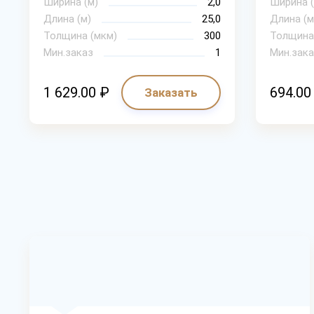
Ширина (м)
2,0
Ширина (
Длина (м)
25,0
Длина (м
Толщина (мкм)
300
Толщина
Мин.заказ
1
Мин.зака
1 629.00 ₽
694.00
Заказать