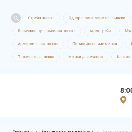
Стрейч пленка
Одноразовые защитные маски
Воздушно-пузырьковая пленка
Агрострейч
Мул
Армированная пленка
Полиэтиленовые мешки
Техническая пленка
Мешки для мусора
Контак
8:0
г