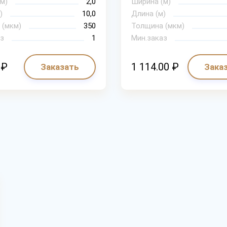
м)
2,0
Ширина (м)
)
10,0
Длина (м)
 (мкм)
350
Толщина (мкм)
з
1
Мин.заказ
 ₽
1 114.00 ₽
Заказать
Зака