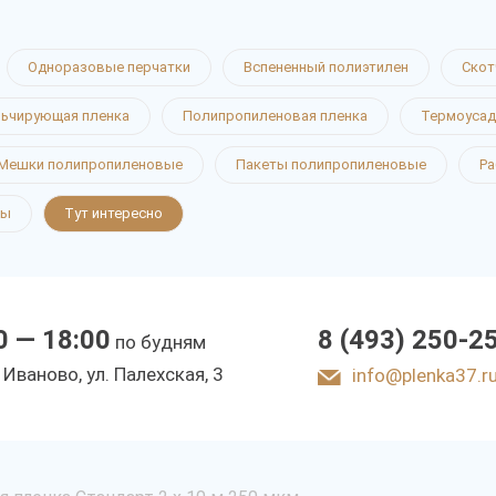
Одноразовые перчатки
Вспененный полиэтилен
Скот
ьчирующая пленка
Полипропиленовая пленка
Термоусад
Мешки полипропиленовые
Пакеты полипропиленовые
Ра
ты
Тут интересно
0 — 18:00
8 (493) 250-2
по будням
. Иваново, ул. Палехская, 3
info@plenka37.r