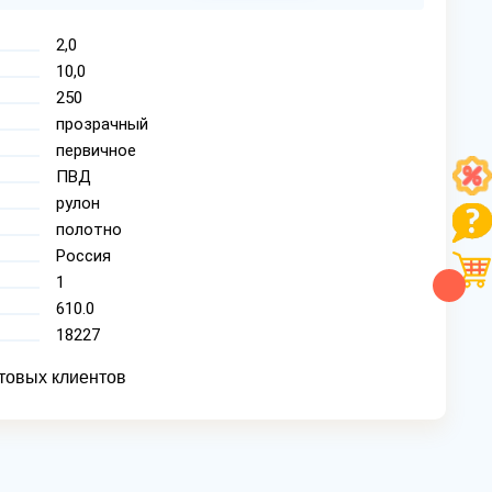
2,0
10,0
250
прозрачный
первичное
ПВД
рулон
полотно
Россия
1
610.0
18227
товых клиентов