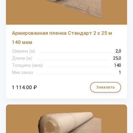
Армированная пленка Стандарт 2 х 25 м
140 мкм
Ширина (м)
2,0
Длина (м)
25,0
Толщина (мкм)
140
Мин.заказ
1
1 114.00 ₽
Заказать