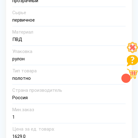
прозрачный
Сырье
первичное
Материал
ПВД
Упаковка
рулон
Тип товара
полотно
Страна производитель
Россия
Мин.заказ
1
Цена за ед. товара:
1629.0