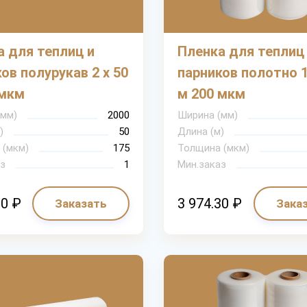
 для теплиц и
Пленка для теплиц
ов полурукав 2 х 50
парников полотно 1
 мкм
м 200 мкм
(мм)
2000
Ширина (мм)
)
50
Длина (м)
 (мкм)
175
Толщина (мкм)
з
1
Мин.заказ
00 ₽
3 974.30 ₽
Заказать
Зака