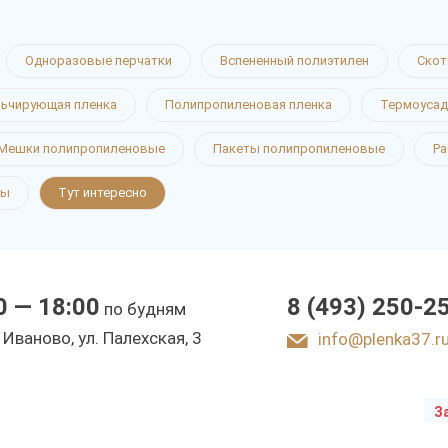
Одноразовые перчатки
Вспененный полиэтилен
Скот
ьчирующая пленка
Полипропиленовая пленка
Термоусад
 теплиц
Мешки полипропиленовые
Пакеты полипропиленовые
Ра
ты
Тут интересно
 в Иваново
0 — 18:00
8 (493) 250-2
по будням
ы
. Иваново, ул. Палехская, 3
info@plenka37.r
З