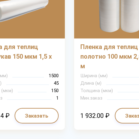
а для теплиц
Пленка для теплиц
кав 150 мкм 1,5 х
полотно 100 мкм 2,
м
(мм)
1500
Ширина (мм)
)
45
Длина (м)
 (мкм)
150
Толщина (мкм)
з
1
Мин.заказ
84 ₽
1 932.00 ₽
Заказать
Зака