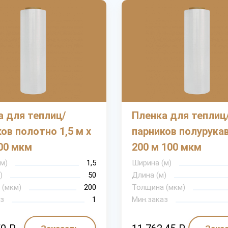
а для теплиц/
Пленка для теплиц
ов полотно 1,5 м х
парников полурукав
00 мкм
200 м 100 мкм
м)
1,5
Ширина (м)
)
50
Длина (м)
 (мкм)
200
Толщина (мкм)
з
1
Мин.заказ