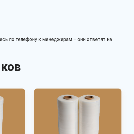
первичное
вторичное
микс
Тип
тесь по телефону к менеджерам – они ответят на
рукав
полурукав
полотно
иков