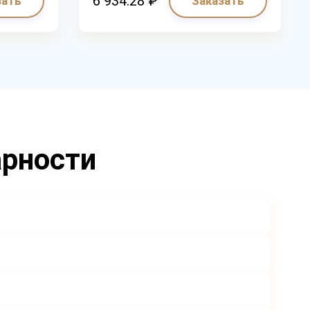
6 934.28 ₽
зать
Заказать
арности