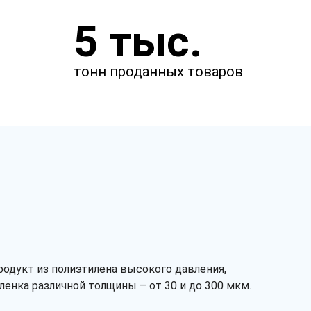
Укажите параметры
5 тыс.
Чтобы мы смогли рассчитать
стоимость товаров.
тонн проданных товаров
м
м
мкм
одукт из полиэтилена высокого давления,
енка различной толщины – от 30 и до 300 мкм.
Сырье