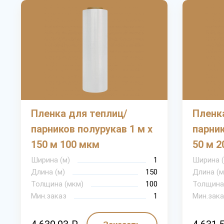
Пленка для теплиц/
Пленк
парников полурукав 1 м х
парник
150 м 100 мкм
50 м 2
Ширина (м)
1
Ширина (
Длина (м)
150
Длина (м
Толщина (мкм)
100
Толщина
Мин.заказ
1
Мин.зака