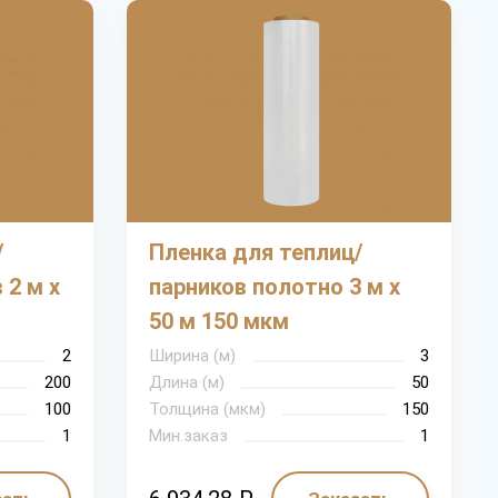
/
Пленка для теплиц/
 2 м х
парников полотно 3 м х
50 м 150 мкм
2
Ширина (м)
3
200
Длина (м)
50
100
Толщина (мкм)
150
1
Мин.заказ
1