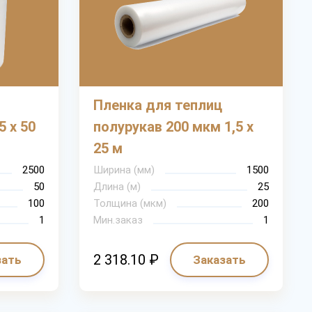
Пленка для теплиц
5 х 50
полурукав 200 мкм 1,5 х
25 м
2500
Ширина (мм)
1500
50
Длина (м)
25
100
Толщина (мкм)
200
1
Мин.заказ
1
2 318.10 ₽
зать
Заказать