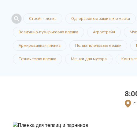
Стрейч пленка
Одноразовые защитные маски
Воздушно-пузырьковая пленка
Агрострейч
Мул
Пленка для
Армированная пленка
Полиэтиленовые мешки
Техническая пленка
Мешки для мусора
Контак
и парников
8:0
только приятные цен
г