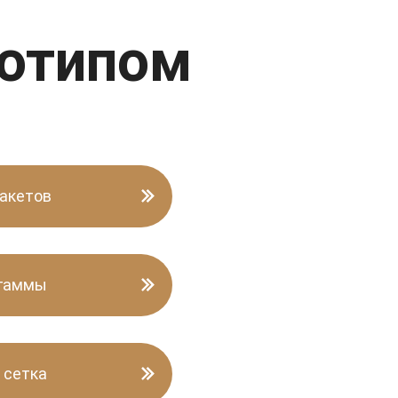
готипом
акетов
 гаммы
 сетка