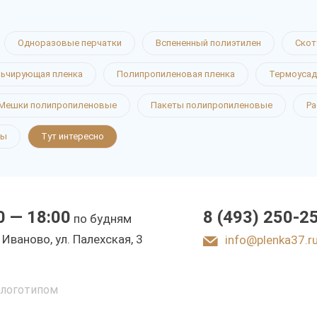
Одноразовые перчатки
Вспененный полиэтилен
Скот
ьчирующая пленка
Полипропиленовая пленка
Термоусад
Мешки полипропиленовые
Пакеты полипропиленовые
Ра
ты
Тут интересно
0 — 18:00
8 (493) 250-2
по будням
. Иваново, ул. Палехская, 3
info@plenka37.r
 логотипом