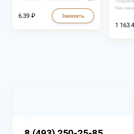
Толщина
Мин.зака
6.39 ₽
Заказать
1 163.
8 (493) 250-25-85