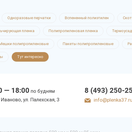
Одноразовые перчатки
Вспененный полиэтилен
Скот
ьчирующая пленка
Полипропиленовая пленка
Термоусад
Мешки полипропиленовые
Пакеты полипропиленовые
Ра
ты
Тут интересно
0 — 18:00
8 (493) 250-2
по будням
. Иваново, ул. Палехская, 3
info@plenka37.r