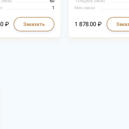
 (мкм)
60
Толщина (мкм)
з
1
Мин.заказ
40 ₽
1 878.00 ₽
Заказать
Зака