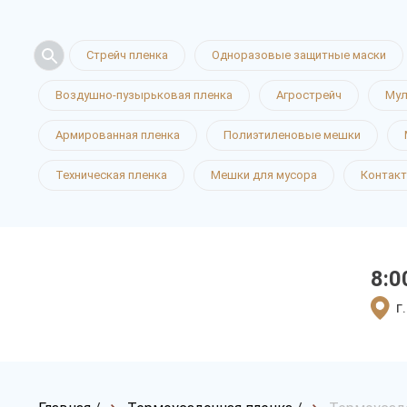
Стрейч пленка
Одноразовые защитные маски
Воздушно-пузырьковая пленка
Агрострейч
Мул
Армированная пленка
Полиэтиленовые мешки
Техническая пленка
Мешки для мусора
Контак
8:0
г