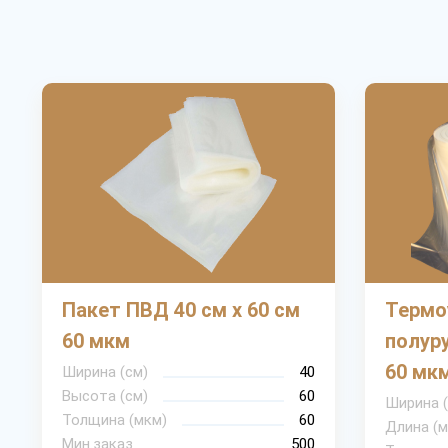
Пакет ПВД 40 см х 60 см
Термо
60 мкм
полуру
60 мк
Ширина (см)
40
Высота (см)
60
Ширина 
Толщина (мкм)
60
Длина (м
Мин.заказ
500