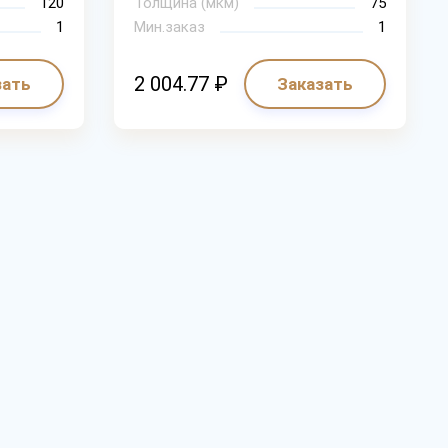
120
Толщина (мкм)
75
1
Мин.заказ
1
2 004.77 ₽
зать
Заказать