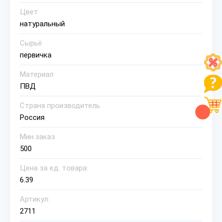
Цвет
натуральный
Сырьё
первичка
Материал
ПВД
Страна производитель
Россия
Мин.заказ
500
Цена за ед. товара:
6.39
Артикул:
2711