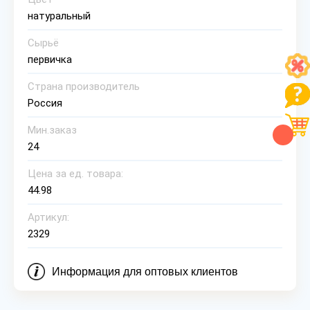
натуральный
Сырьё
первичка
Страна производитель
Россия
Мин.заказ
24
Цена за ед. товара:
44.98
Артикул:
2329
Информация для оптовых клиентов