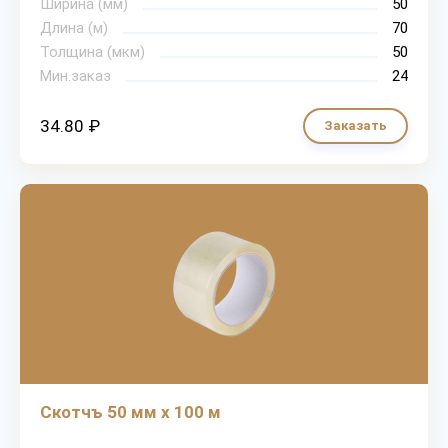
Ширина (мм)
50
Длина (м)
70
Толщина (мкм)
50
Мин.заказ
24
34.80 ₽
Заказать
Скотчъ 50 мм х 100 м