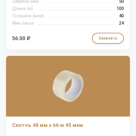
Ширина (мм)
50
Длина (м)
100
Толщина (мкм)
40
Мин.заказ
24
56.00 ₽
Заказать
Скотчъ 48 мм х 66 м 45 мкм