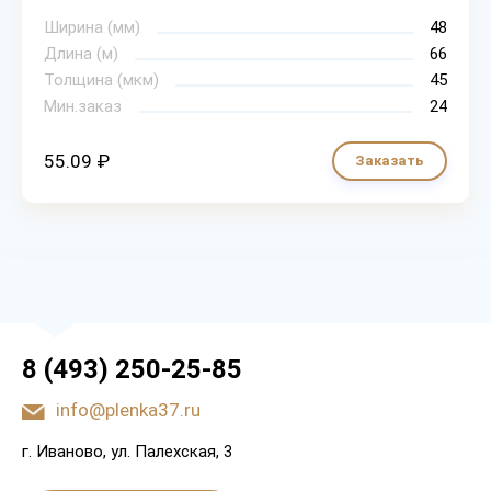
Ширина (мм)
48
Длина (м)
66
Толщина (мкм)
45
Мин.заказ
24
55.09 ₽
Заказать
8 (493) 250-25-85
info@plenka37.ru
г. Иваново, ул. Палехская, 3