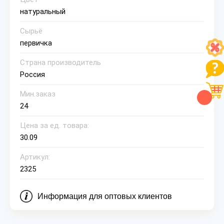
натуральный
Сырьё
первичка
Страна производитель
Россия
Мин.заказ
24
Цена за ед. товара:
30.09
Артикул:
2325
Информация для оптовых клиентов