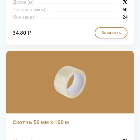
Длина (м)
70
Толщина (мкм)
50
Мин.заказ
24
34.80 ₽
Заказать
Скотчъ 50 мм х 100 м