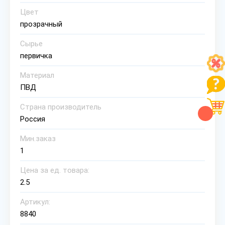
Цвет
прозрачный
Сырье
первичка
Материал
ПВД
Страна производитель
Россия
Мин.заказ
1
Цена за ед. товара:
2.5
Артикул:
8840