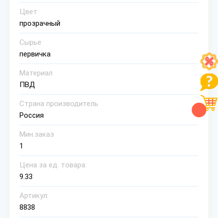
Цвет
прозрачный
Сырье
первичка
Материал
ПВД
Страна производитель
Россия
Мин.заказ
1
Цена за ед. товара:
9.33
Артикул:
8838