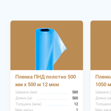
Пленка ПНД полотно 500
Пленк
мм х 500 м 12 мкм
1050 м
Ширина (мм)
500
Ширина 
Длина (м)
500
Длина (м
Толщина (мкм)
12
Толщина
Мин.заказ
1
Мин.зака