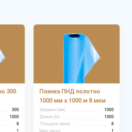
о 300
Пленка ПНД полотно
1000 мм х 1000 м 8 мкм
300
Ширина (мм)
1000
1000
Длина (м)
1000
8
Толщина (мкм)
8
1
Мин.заказ
1