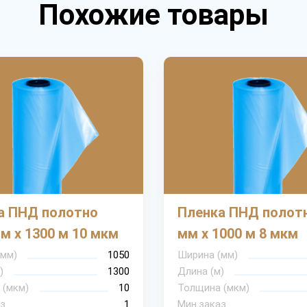
Похожие товары
а ПНД полотно
Пленка ПНД полотн
м х 1300 м 10 мкм
мм х 1000 м 8 мкм
(мм)
1050
Ширина (мм)
)
1300
Длина (м)
 (мкм)
10
Толщина (мкм)
з
1
Мин.заказ