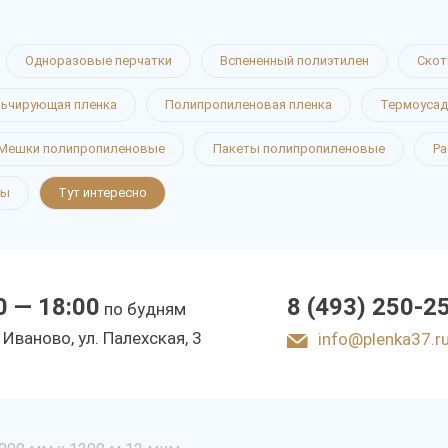
Одноразовые перчатки
Вспененный полиэтилен
Скот
ьчирующая пленка
Полипропиленовая пленка
Термоусад
Мешки полипропиленовые
Пакеты полипропиленовые
Ра
ты
Тут интересно
0 — 18:00
8 (493) 250-2
по будням
. Иваново, ул. Палехская, 3
info@plenka37.r