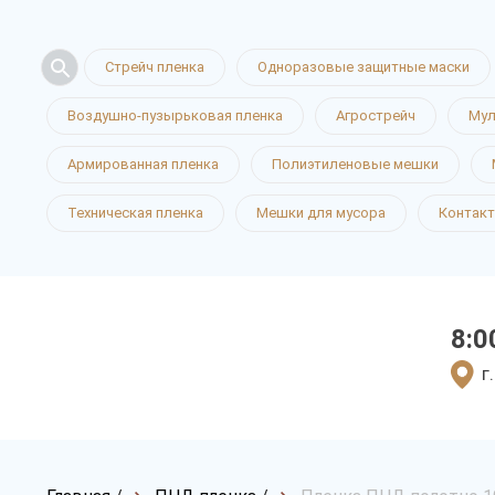
Стрейч пленка
Одноразовые защитные маски
Воздушно-пузырьковая пленка
Агрострейч
Мул
Армированная пленка
Полиэтиленовые мешки
Техническая пленка
Мешки для мусора
Контак
8:0
г