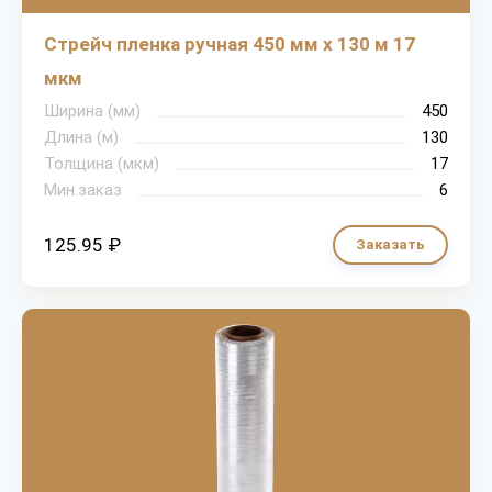
Стрейч пленка ручная 450 мм х 130 м 17
мкм
Ширина (мм)
450
Длина (м)
130
Толщина (мкм)
17
Мин.заказ
6
125.95 ₽
Заказать