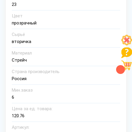
23
Цвет
прозрачный
Сырьё
вторичка
Материал
Стрейч
Страна производитель
Россия
Мин.заказ
6
Цена за ед. товара:
120.76
Артикул: