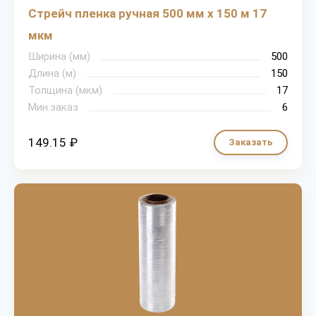
Стрейч пленка ручная 500 мм х 150 м 17
мкм
Ширина (мм)
500
Длина (м)
150
Толщина (мкм)
17
Мин.заказ
6
149.15 ₽
Заказать