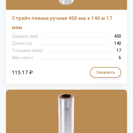
Стрейч пленка ручная 450 мм х 140 м 17
мкм
Ширина (мм)
450
Длина (м)
140
Толщина (мкм)
17
Мин.заказ
6
115.17 ₽
Заказать