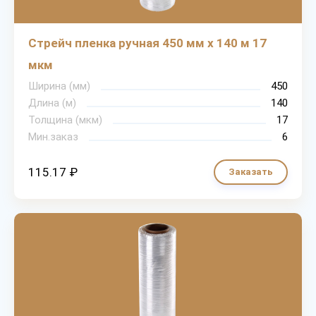
Стрейч пленка ручная 450 мм х 140 м 17
мкм
Ширина (мм)
450
Длина (м)
140
Толщина (мкм)
17
Мин.заказ
6
115.17 ₽
Заказать