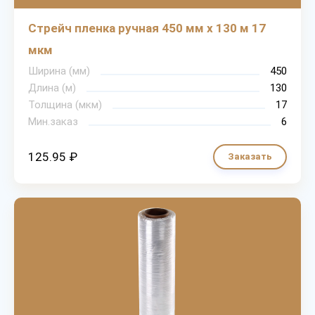
Стрейч пленка ручная 450 мм х 130 м 17
мкм
Ширина (мм)
450
Длина (м)
130
Толщина (мкм)
17
Мин.заказ
6
125.95 ₽
Заказать