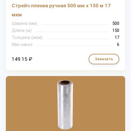
Стрейч пленка ручная 500 мм х 150 м 17
мкм
Ширина (мм)
500
Длина (м)
150
Толщина (мкм)
17
Мин.заказ
6
149.15 ₽
Заказать