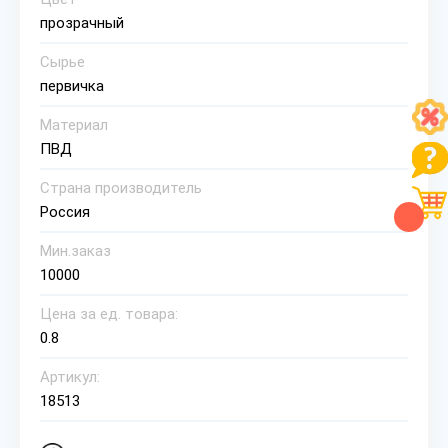
прозрачный
Сырье
первичка
Материал
ПВД
Страна производитель
Россия
Мин.заказ
10000
Цена за ед. товара:
0.8
Артикул:
18513