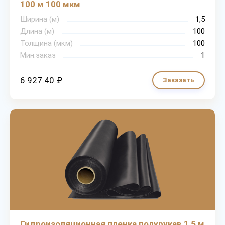
100 м 100 мкм
Ширина (м)
1,5
Длина (м)
100
Толщина (мкм)
100
Мин.заказ
1
6 927.40 ₽
Заказать
Гидроизоляционная пленка полурукав 1,5 м