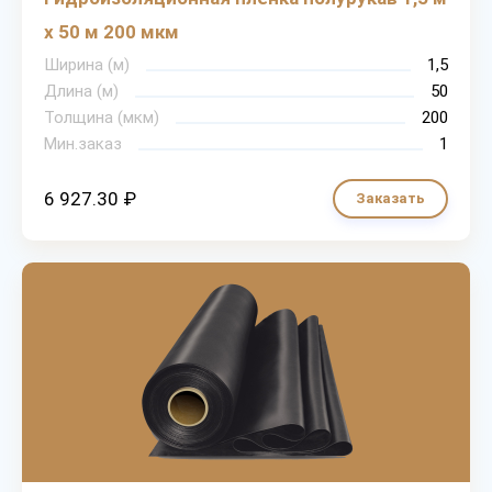
х 50 м 200 мкм
Ширина (м)
1,5
Длина (м)
50
Толщина (мкм)
200
Мин.заказ
1
6 927.30 ₽
Заказать