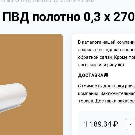
я пленка ПВД полотно 0,3 х 270 м 95 мкм
 ПВД полотно 0,3 х 27
В каталоге нашей компан
заказать ее, сделав звон
обратной связи. Кроме то
логотипа или рисунка.
ДОСТАВКА🚚
Стоимость доставки расс
компании. Заключительная
товара. Доставка заказов
1 189.34 ₽
-