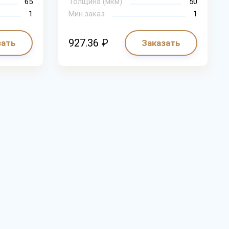
65
Толщина (мкм)
50
1
Мин.заказ
1
927.36 ₽
зать
Заказать