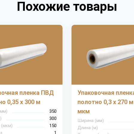
Похожие товары
вочная пленка ПВД
Упаковочная пленк
о 0,35 х 300 м
полотно 0,3 х 270 м
мкм
(мм)
350
)
300
Ширина (мм)
 (мкм)
150
Длина (м)
з
1