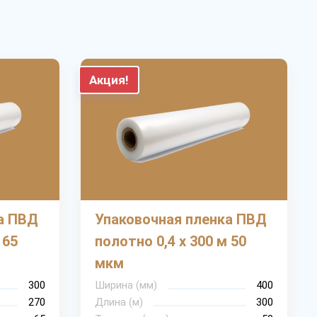
Акция!
а ПВД
Упаковочная пленка ПВД
 65
полотно 0,4 х 300 м 50
мкм
300
Ширина (мм)
400
270
Длина (м)
300