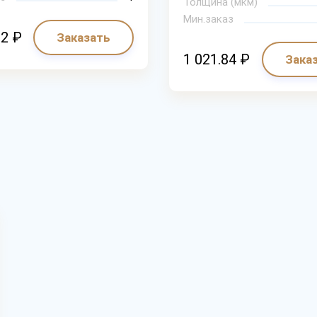
Толщина (мкм)
Мин.заказ
32 ₽
Заказать
1 021.84 ₽
Зака