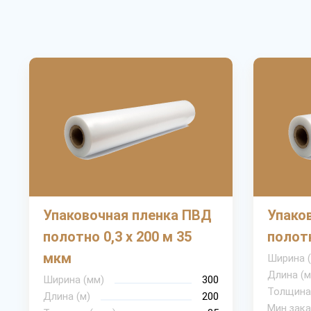
Упаковочная пленка ПВД
Упако
полотно 0,3 х 200 м 35
полотн
мкм
Ширина 
Длина (м
Ширина (мм)
300
Толщина
Длина (м)
200
Мин.зака