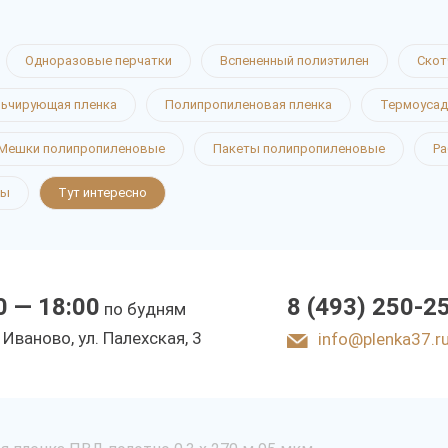
Одноразовые перчатки
Вспененный полиэтилен
Скот
ьчирующая пленка
Полипропиленовая пленка
Термоусад
Мешки полипропиленовые
Пакеты полипропиленовые
Ра
ты
Тут интересно
0 — 18:00
8 (493) 250-2
по будням
. Иваново, ул. Палехская, 3
info@plenka37.r