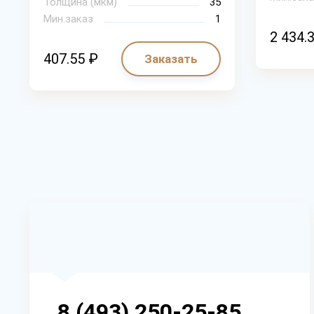
Толщина (мкм)
35
Мин.заказ
1
2 434.
407.55 ₽
Заказать
8 (493) 250-25-85