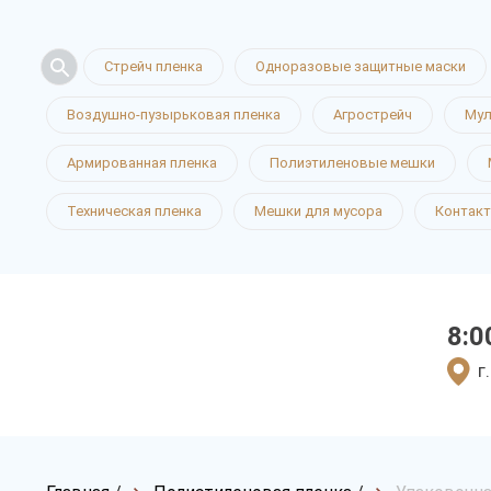
Стрейч пленка
Одноразовые защитные маски
Воздушно-пузырьковая пленка
Агрострейч
Мул
Армированная пленка
Полиэтиленовые мешки
Техническая пленка
Мешки для мусора
Контак
8:0
г