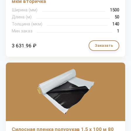
мкм вторичка
Ширина (мм)
1500
Длина (м)
50
Толщина (мкм)
140
Мин.заказ
1
3 631.96 ₽
Заказать
Силосная пленка полурукав 1,5 х 100 м 80